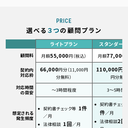
PRICE
選べる
３つ
の顧問プラン
ライトプラン
スタンダード
55,000
77,000
顧問料
月額
円（税込）
月額
66,000
110,000円
円分
（11,000円
契約内
対応枠
分無料）
円分無料
対応時間
〜3時間程度
3〜5時間
の目安
契約書チェッ
1件
契約書チェック等
件
／月
想定される
／月
発生頻度
2回
法律相談
1回
法律相談
／月