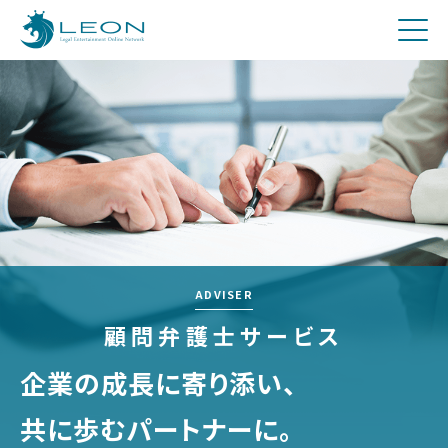
刑事
費用について
Q&A
お問合せ
メディア関係者の方へ
採用
ADVISER
顧問弁護士サービス
企業の成長に寄り添い、
共に歩むパートナーに。