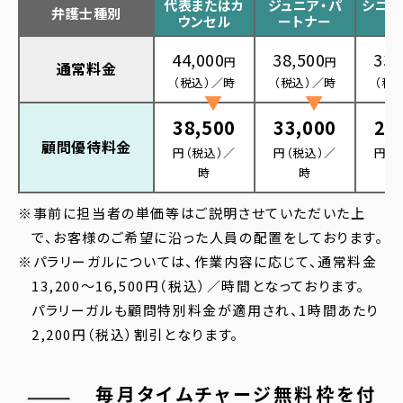
代表またはカ
ジュニア・パ
シニア
弁護⼠種別
ウンセル
ートナー
エ
44,000
38,500
33,
円
円
通常料⾦
（税込）／時
（税込）／時
（税
38,500
33,000
27
顧問優待料⾦
円（税込）／
円（税込）／
円（
時
時
※事前に担当者の単価等はご説明させていただいた上
で、お客様のご希望に沿った人員の配置をしております。
※パラリーガルについては、作業内容に応じて、通常料金
13,200〜16,500円（税込）／時間となっております。
パラリーガルも顧問特別料金が適用され、1時間あたり
2,200円（税込）割引となります。
毎月タイムチャージ無料枠を付