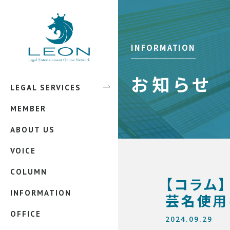
弁護士 田中 圭祐
弁護士 佐藤 匠
INFORMATION
弁護士 中本 緑吾
弁護士 吉永 雅洋
お知らせ
LEGAL SERVICES
エンタメ法務
弁護士 蓮池 純
MEMBER
インターネット上のトラブル
誹謗中傷被害
弁護士 西村 香織
ABOUT US
法務外注サービス
リベンジポルノ
弁護士 畑中 翔太
VOICE
顧問弁護士サービス
弁護士 村松 誠也
COLUMN
企業法務
弁護士 吉住 泰一
【コラム
INFORMATION
知的財産法関係
芸名使用
弁護士 宝屋敷 恭男
OFFICE
スタートアップ支援
2024.09.29
弁護士 松本 凜花