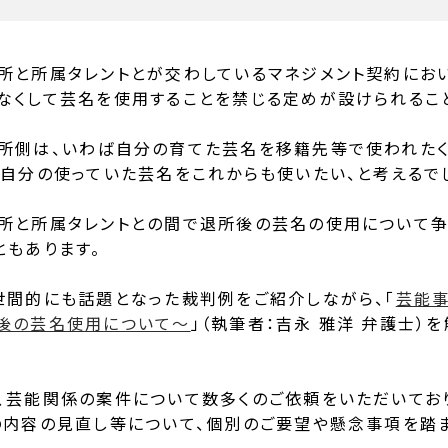
所と所属タレントとが交わしているマネジメント契約におい
なくして芸名を使用することを禁じる定めが設けられるこ
所側は、いわば自分の育てた芸名を移籍先等で使われたく
、自分の使っていた芸名をこれからも使いたい、と考えるでし
所と所属タレントとの間で退所後の芸名の使用について争
ともあります。
世間的にも話題となった裁判例をご紹介しながら、「
芸能
後の芸名使用について〜
」（執筆者：吉永 雅洋 弁護士）
を
、
芸能関係の案件について数多くのご依頼をいただいてお
の内容の見直し等について、個別のご要望や懸念事項を踏