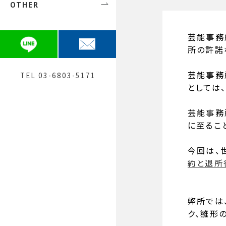
OTHER
芸能関係の方
初めての方へ
弁護士 安田 愛鈴
債権回収
費用について
弁護士 神﨑 建宏（大阪）
芸能事務
一般民事
Q&A
所の許諾
提携士業紹介
刑事
お問合せ
芸能事務
TEL 03-6803-5171
としては
メディア関係者の方へ
採用
芸能事務
に至るこ
今回は、
約と退所
弊所では
ク、雛形