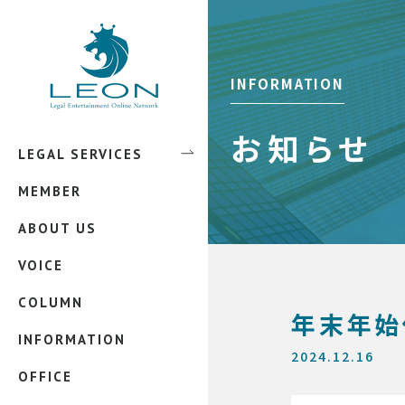
弁護士 田中 圭祐
弁護士 佐藤 匠
INFORMATION
弁護士 中本 緑吾
弁護士 吉永 雅洋
お知らせ
LEGAL SERVICES
エンタメ法務
弁護士 蓮池 純
MEMBER
インターネット上のトラブル
誹謗中傷被害
弁護士 西村 香織
ABOUT US
法務外注サービス
リベンジポルノ
弁護士 畑中 翔太
VOICE
顧問弁護士サービス
弁護士 村松 誠也
COLUMN
企業法務
弁護士 吉住 泰一
年末年始
INFORMATION
知的財産法関係
弁護士 宝屋敷 恭男
2024.12.16
OFFICE
スタートアップ支援
弁護士 松本 凜花