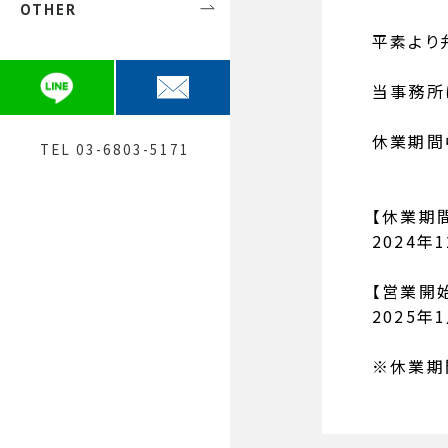
OTHER
芸能関係の方
初めての方へ
弁護士 安田 愛鈴
平素より
債権回収
費用について
弁護士 神﨑 建宏（大阪）
当事務所
一般民事
Q&A
提携士業紹介
刑事
お問合せ
休業期間
TEL 03-6803-5171
メディア関係者の方へ
【休業期
採用
2024年
【営業開
2025年
※
休業期