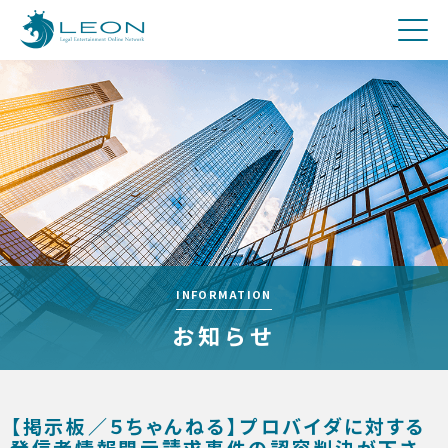
刑事
費用について
Q&A
お問合せ
メディア関係者の方へ
採用
INFORMATION
お知らせ
【掲示板／５ちゃんねる】プロバイダに対する
発信者情報開示請求事件の認容判決が下さ