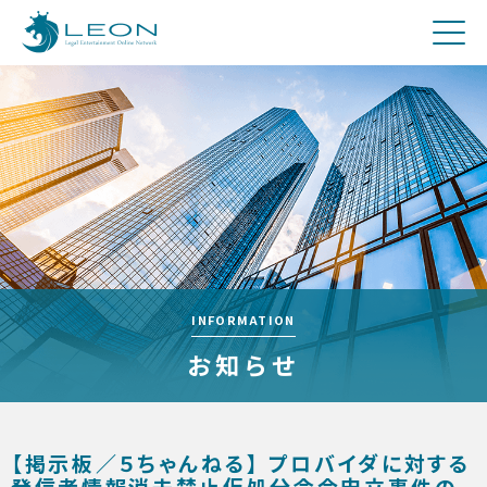
刑事
費用について
Q&A
お問合せ
メディア関係者の方へ
採用
INFORMATION
お知らせ
【掲示板／５ちゃんねる】 プロバイダに対する
発信者情報消去禁止仮処分命令申立事件の