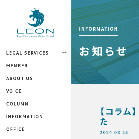
弁護士 田中 圭祐
弁護士 佐藤 匠
INFORMATION
弁護士 中本 緑吾
弁護士 吉永 雅洋
お知らせ
LEGAL SERVICES
エンタメ法務
弁護士 蓮池 純
MEMBER
インターネット上のトラブル
誹謗中傷被害
弁護士 西村 香織
ABOUT US
法務外注サービス
リベンジポルノ
弁護士 畑中 翔太
VOICE
顧問弁護士サービス
弁護士 村松 誠也
COLUMN
企業法務
弁護士 吉住 泰一
【コラム】
INFORMATION
知的財産法関係
た
弁護士 宝屋敷 恭男
OFFICE
スタートアップ支援
2024.08.23
弁護士 松本 凜花