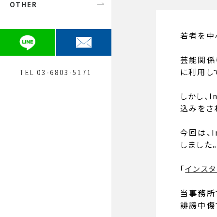
OTHER
芸能関係の方
初めての方へ
弁護士 安田 愛鈴
債権回収
費用について
弁護士 神﨑 建宏（大阪）
若者を中心
一般民事
Q&A
提携士業紹介
芸能関係
刑事
お問合せ
に利用し
TEL 03-6803-5171
メディア関係者の方へ
しかし、
採用
込みをさ
今回は、
しました
「
インスタ
当事務所
誹謗中傷