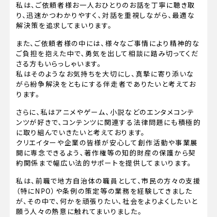
私は、ご依頼者様お一人おひとりのお話を丁寧に聴き取
り、迅速かつわかりやすく、対話を重視しながら、最適な
解決策を追求してまいります。
また、ご依頼者様の中には、様々なご事情により精神的な
ご負担を抱えた中で、勇気を出して相談に踏み切ってくだ
さる方もいらっしゃいます。
私はそのようなお気持ちを大切にし、真摯に寄り添いな
がら紛争解決をともにする伴走者でありたいと考えてお
ります。
さらに、私はアニメやゲーム、小説などのエンタメコンテ
ンツが好きで、コンテンツに関連する法律問題にも積極的
に取り組んでいきたいと考えております。
クリエイターや企業の皆様が安心して創作活動や事業展
開に専念できるよう、著作権等の知的財産の保護から契
約関係まで幅広い法的サポートを提供してまいります。
私は、前職で地方自治体の職員として、市民の方々の支援
（特にNPO）や条例の策定等の業務を経験してきました
が、その中で、何かを頑張りたい、社会をよりよくしたいと
願う人々の熱意に触れてまいりました。