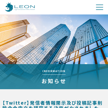
刑事
費用について
Q&A
お問合せ
メディア関係者の方へ
採用
INFORMATION
お知らせ
【Twitter】発信者情報開示及び投稿記事削
除命令申立を認容する決定がなされました。