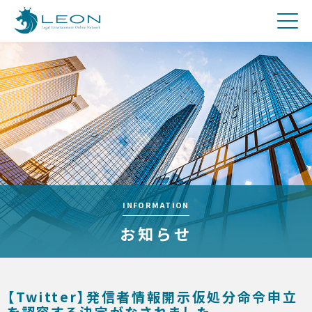
刑事
費用について
Q&A
お問合せ
メディア関係者の方へ
採用
INFORMATION
お知らせ
【Twitter】発信者情報開示仮処分命令申立
を認容する決定がなされました。