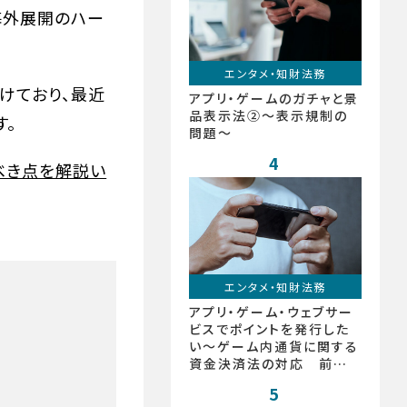
海外展開のハー
エンタメ・知財法務
けており、最近
アプリ・ゲームのガチャと景
品表示法②〜表示規制の
。
問題〜
4
べき点を解説い
エンタメ・知財法務
アプリ・ゲーム・ウェブサー
ビスでポイントを発行した
い〜ゲーム内通貨に関する
資金決済法の対応 前払
式支払手段とは？〜
5