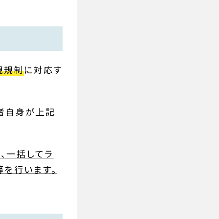
現規制
に対応す
者自身が上記
、一括してラ
等を行います。