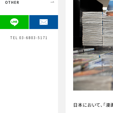
OTHER
芸能関係の方
初めての方へ
弁護士 安田 愛鈴
債権回収
費用について
弁護士 神﨑 建宏（大阪）
一般民事
Q&A
提携士業紹介
刑事
お問合せ
TEL 03-6803-5171
メディア関係者の方へ
採用
日本において、「漫