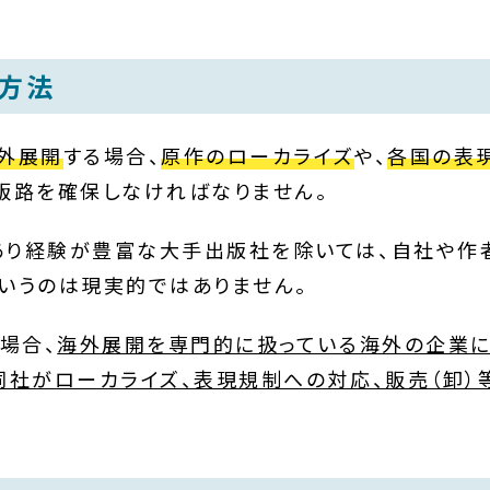
方法
外展開
する場合、
原作のローカライズ
や、
各国の表
販路を確保しなければなりません。
あり経験が豊富な大手出版社を除いては、自社や作
いうのは現実的ではありません。
場合、
海外展開を専門的に扱っている海外の企業に
同社がローカライズ、表現規制への対応、販売（卸）