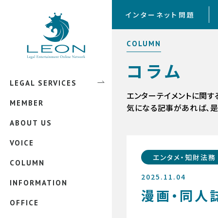
弁護士 田中 圭祐
インターネット問題
弁護士 佐藤 匠
COLUMN
弁護士 中本 緑吾
コラム
弁護士 吉永 雅洋
LEGAL SERVICES
エンタメ法務
弁護士 蓮池 純
エンターテイメントに関す
MEMBER
インターネット上のトラブル
誹謗中傷被害
気になる記事があれば、是
弁護士 西村 香織
ABOUT US
法務外注サービス
リベンジポルノ
弁護士 畑中 翔太
VOICE
顧問弁護士サービス
弁護士 村松 誠也
エンタメ・知財法務
COLUMN
企業法務
弁護士 吉住 泰一
2025.11.04
INFORMATION
知的財産法関係
弁護士 宝屋敷 恭男
漫画・同人
OFFICE
スタートアップ支援
弁護士 松本 凜花